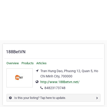
188BetVN
Overview
Products
Articles
Tran Hung Dao, Phuong 12, Quan 5, Ho
Chi Minh City, 700000
http://www.188betvn.net/
84823173748
Is this your listing? Tap here to update.