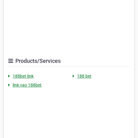
Products/Services
188bet link
188 bet
link vao 188bet