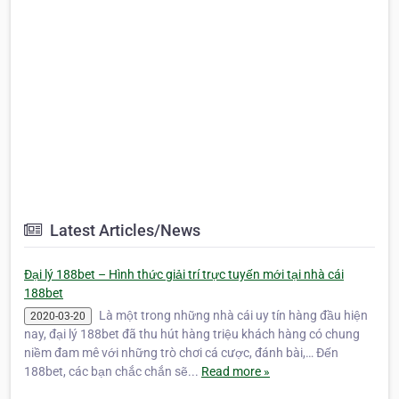
Latest Articles/News
Đại lý 188bet – Hình thức giải trí trực tuyến mới tại nhà cái
188bet
Là một trong những nhà cái uy tín hàng đầu hiện
2020-03-20
nay, đại lý 188bet đã thu hút hàng triệu khách hàng có chung
niềm đam mê với những trò chơi cá cược, đánh bài,… Đến
188bet, các bạn chắc chắn sẽ...
Read more »