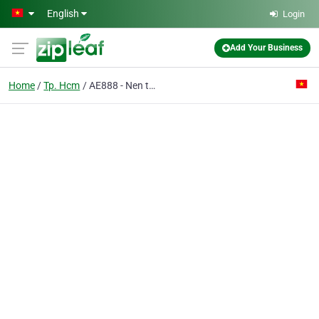
Skip to main content
English
Login
Add Your Business
Home
Tp. Hcm
AE888 - Nen tang ca cuoc Casino truc tuyen hang dau chau A.