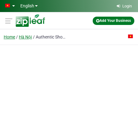
Skip to main content
English
Login
Add Your Business
Home
Hà Nội
Authentic Shoes