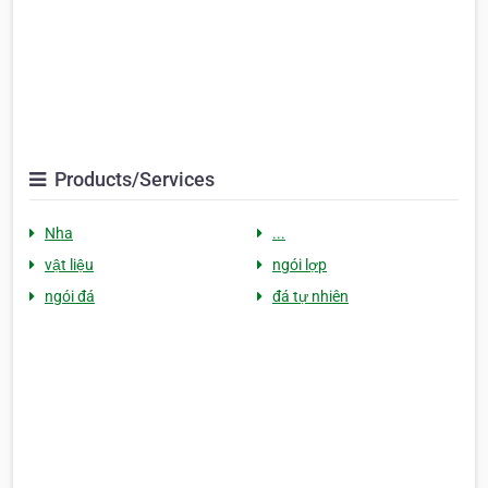
Products/Services
Nha
...
vật liệu
ngói lợp
ngói đá
đá tự nhiên