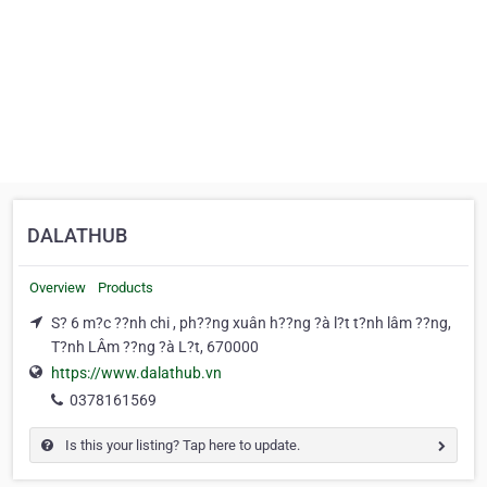
DALATHUB
Overview
Products
S? 6 m?c ??nh chi , ph??ng xuân h??ng ?à l?t t?nh lâm ??ng,
T?nh LÂm ??ng ?à L?t, 670000
https://www.dalathub.vn
0378161569
Is this your listing? Tap here to update.