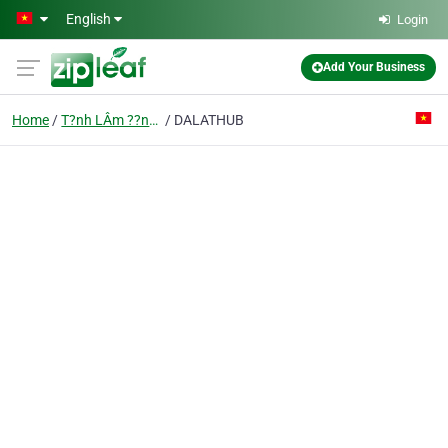
Skip to main content
English
Login
Add Your Business
Home
T?nh LÂm ??ng ?à L?t
DALATHUB