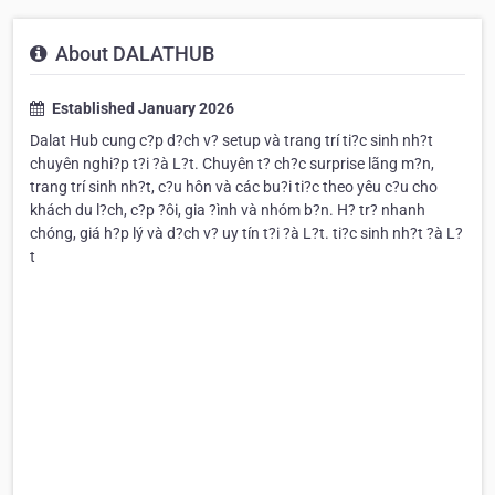
About DALATHUB
Established January 2026
Dalat Hub cung c?p d?ch v? setup và trang trí ti?c sinh nh?t
chuyên nghi?p t?i ?à L?t. Chuyên t? ch?c surprise lãng m?n,
trang trí sinh nh?t, c?u hôn và các bu?i ti?c theo yêu c?u cho
khách du l?ch, c?p ?ôi, gia ?ình và nhóm b?n. H? tr? nhanh
chóng, giá h?p lý và d?ch v? uy tín t?i ?à L?t. ti?c sinh nh?t ?à L?
t