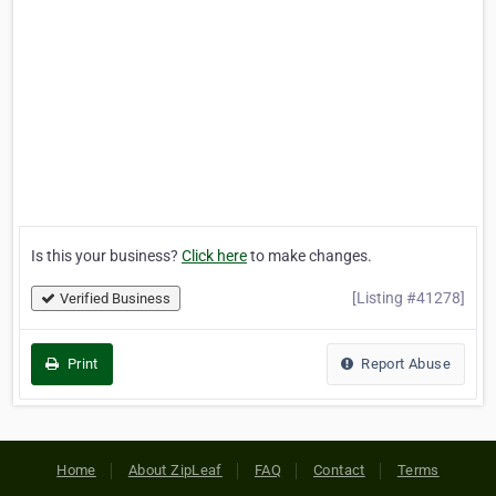
Is this your business?
Click here
to make changes.
[Listing #41278]
Verified Business
Print
Report Abuse
Home
About ZipLeaf
FAQ
Contact
Terms