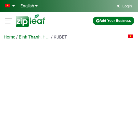
Skip to main content
English
Login
Add Your Business
Home
Bình Thạnh, Hồ Chí Minh
KUBET