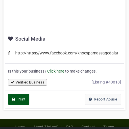
Social Media
http://https://www.facebook.com/khoespamassagedalat
Is this your business?
Click here
to make changes.
[Listing #40818]
Verified Business
Print
Report Abuse
Home
About ZipLeaf
FAQ
Contact
Terms