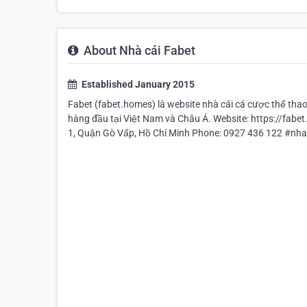
About Nhà cái Fabet
Established January 2015
Fabet (fabet.homes) là website nhà cái cá cược thể thao
hàng đầu tại Việt Nam và Châu Á. Website: https://fa
1, Quận Gò Vấp, Hồ Chí Minh Phone: 0927 436 122 #nh