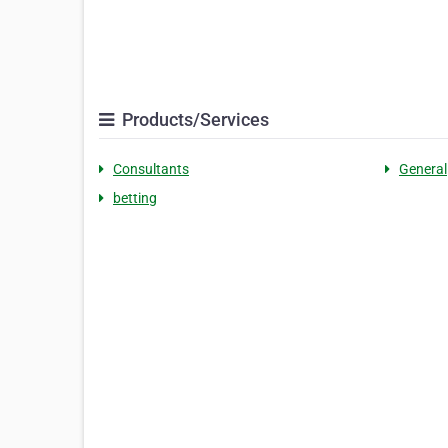
Products/Services
Consultants
General
betting