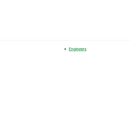
Engineers