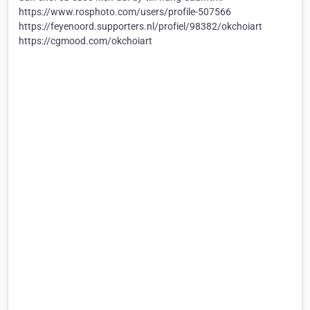
https://www.rosphoto.com/users/profile-507566
https://feyenoord.supporters.nl/profiel/98382/okchoiart
https://cgmood.com/okchoiart