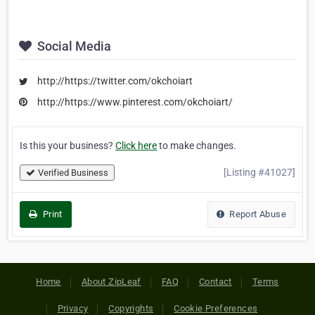
Social Media
http://https://twitter.com/okchoiart
http://https://www.pinterest.com/okchoiart/
Is this your business?
Click here
to make changes.
[Listing #41027]
Verified Business
Print
Report Abuse
Home
About ZipLeaf
FAQ
Contact
Terms
Privacy
Copyrights
Cookie Preferences