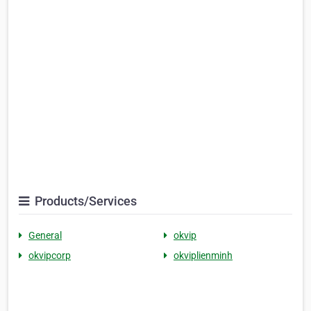
Products/Services
General
okvip
okvipcorp
okviplienminh