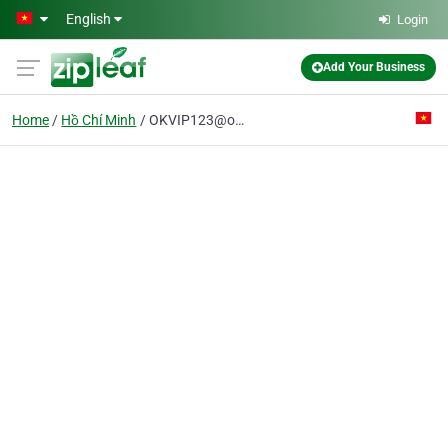
Skip to main content
English
Login
Add Your Business
Home
Hồ Chí Minh
OKVIP123@outlook.com