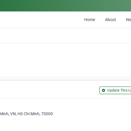
Home
About
N
Update This Li
Minh, VN, Hồ Chí Minh, 70000