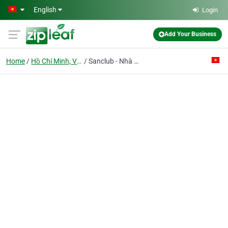
Skip to main content
English
Login
Add Your Business
Home
Hồ Chí Minh, Việt Nam
Sanclub - Nhà Cái Sanclub Chính Thức | Đăng Ký Tặng 888K