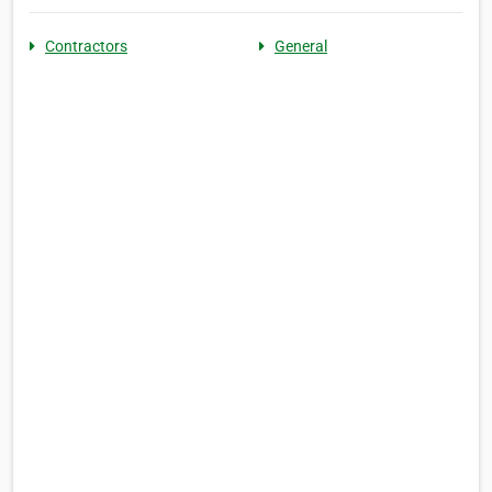
Contractors
General