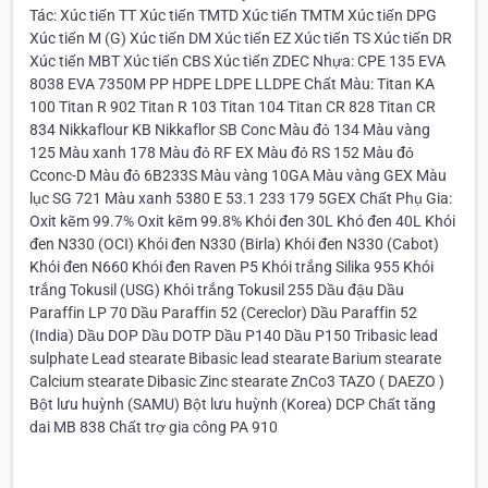
Tác: Xúc tiến TT Xúc tiến TMTD Xúc tiến TMTM Xúc tiến DPG
Xúc tiến M (G) Xúc tiến DM Xúc tiến EZ Xúc tiến TS Xúc tiến DR
Xúc tiến MBT Xúc tiến CBS Xúc tiến ZDEC Nhựa: CPE 135 EVA
8038 EVA 7350M PP HDPE LDPE LLDPE Chất Màu: Titan KA
100 Titan R 902 Titan R 103 Titan 104 Titan CR 828 Titan CR
834 Nikkaflour KB Nikkaflor SB Conc Màu đỏ 134 Màu vàng
125 Màu xanh 178 Màu đỏ RF EX Màu đỏ RS 152 Màu đỏ
Cconc-D Màu đỏ 6B233S Màu vàng 10GA Màu vàng GEX Màu
lục SG 721 Màu xanh 5380 E 53.1 233 179 5GEX Chất Phụ Gia:
Oxit kẽm 99.7% Oxit kẽm 99.8% Khói đen 30L Khó đen 40L Khói
đen N330 (OCI) Khói đen N330 (Birla) Khói đen N330 (Cabot)
Khói đen N660 Khói đen Raven P5 Khói trắng Silika 955 Khói
trắng Tokusil (USG) Khói trắng Tokusil 255 Dầu đậu Dầu
Paraffin LP 70 Dầu Paraffin 52 (Cereclor) Dầu Paraffin 52
(India) Dầu DOP Dầu DOTP Dầu P140 Dầu P150 Tribasic lead
sulphate Lead stearate Bibasic lead stearate Barium stearate
Calcium stearate Dibasic Zinc stearate ZnCo3 TAZO ( DAEZO )
Bột lưu huỳnh (SAMU) Bột lưu huỳnh (Korea) DCP Chất tăng
dai MB 838 Chất trợ gia công PA 910