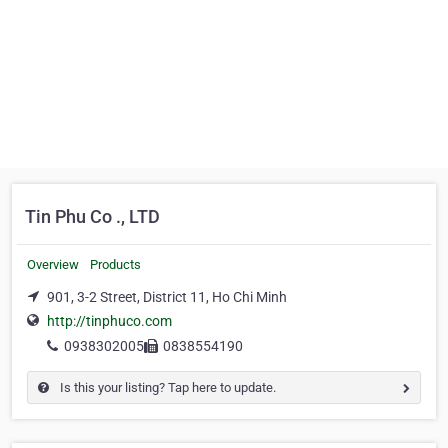
Tin Phu Co ., LTD
Overview
Products
901, 3-2 Street, District 11, Ho Chi Minh
http://tinphuco.com
0938302005
0838554190
Is this your listing? Tap here to update.