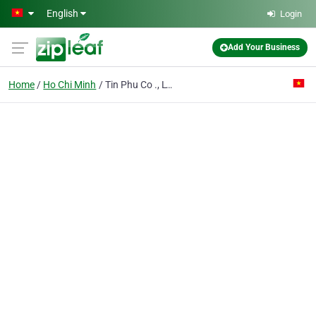
Skip to main content
English
Login
Add Your Business
Home
Ho Chi Minh
Tin Phu Co ., LTD