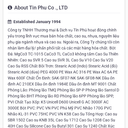
About Tin Phu Co ., LTD
Established January 1994
Công ty TNHH Thương mại & Dịch vụ Tín Phú hoạt động chính
yếu trong lĩnh vực mua bán hóa chất, cao su, nhựa, nguyên liệu
phụ gia ngành nhựa và cao su. Ngoài ra, Công Ty chúng tôi còn
nhận làm đại lý/ phấn phối tất cả các mặt hàng hóa chất. Bột
Đá: MgCo3 TC-1015 CaCo3 TL CaCo3 không tẩm Cao Su Thiên
Nhiên: Cao su SVR 5 Cao su SVR 3L Cao Su V10 Cao Su V20
Cao Su RSS Chất Bôi Trơn: Stearic Acid (Indo) Stearic Acid (đỏ)
Stearic Acid (dừa) PEG 4000 PE Wax AC 316 PE Wax AC 6A PE
Wax 600F Chất Ổn Định: SAK-SF07-NK SAK-SF08-NK Dầu ổn
định AC 210EX Dầu ổn định 1984E Dầu ổn định MT 9001 Chất
Phòng Lão: Phòng lão TMQ Phòng lão SP-P Phòng lão Santol D
Phòng lão BHT Phòng lão RD Phòng lão 6PP Phòng lão SPP,
PVI Chất Tạo Xốp: K5 Unicell D600 Unicell G AC 3000F AC
3000E Bột PVC: PVC VN PVC Phú Mỹ PVC Nhão 170G PVC
Nhão KL-31 PVC 75HC PVC VN K58 Cao Su Tổng Hợp: Cao su
SBR 1502 Cao su KNB 35L Cao Su 1712 Cao Su 1208 Cao Su
40H Cao Su Silicone Cao Su Butyl 301 Cao Su 1240 Chất Xúc