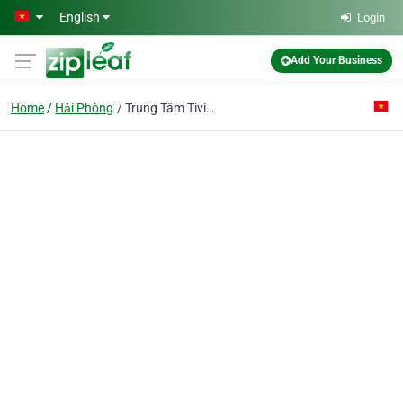
Skip to main content
English
Login
Add Your Business
Home
Hải Phòng
Trung Tâm Tivi Giang Châu