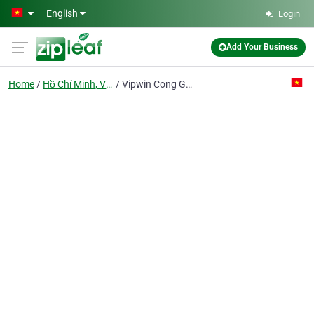
Skip to main content
English
Login
Add Your Business
Home
Hồ Chí Minh, Việt Nam
Vipwin Cong Game Uy Tin Bac Nhat Chau A Thai Binh Duong 2025