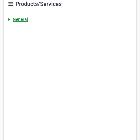
Products/Services
General