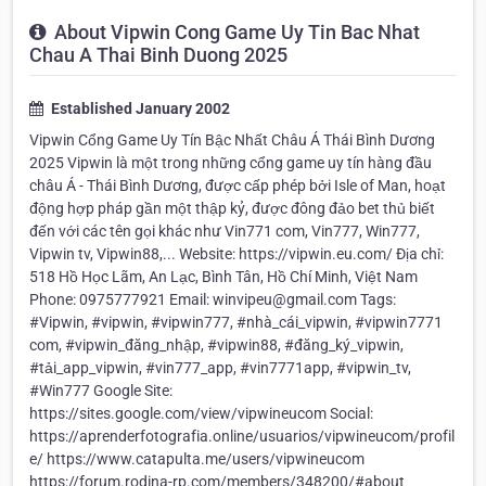
About Vipwin Cong Game Uy Tin Bac Nhat
Chau A Thai Binh Duong 2025
Established January 2002
Vipwin Cổng Game Uy Tín Bậc Nhất Châu Á Thái Bình Dương
2025 Vipwin là một trong những cổng game uy tín hàng đầu
châu Á - Thái Bình Dương, được cấp phép bởi Isle of Man, hoạt
động hợp pháp gần một thập kỷ, được đông đảo bet thủ biết
đến với các tên gọi khác như Vin771 com, Vin777, Win777,
Vipwin tv, Vipwin88,... Website: https://vipwin.eu.com/ Địa chỉ:
518 Hồ Học Lãm, An Lạc, Bình Tân, Hồ Chí Minh, Việt Nam
Phone: 0975777921 Email: winvipeu@gmail.com Tags:
#Vipwin, #vipwin, #vipwin777, #nhà_cái_vipwin, #vipwin7771
com, #vipwin_đăng_nhập, #vipwin88, #đăng_ký_vipwin,
#tải_app_vipwin, #vin777_app, #vin7771app, #vipwin_tv,
#Win777 Google Site:
https://sites.google.com/view/vipwineucom Social:
https://aprenderfotografia.online/usuarios/vipwineucom/profil
e/ https://www.catapulta.me/users/vipwineucom
https://forum.rodina-rp.com/members/348200/#about