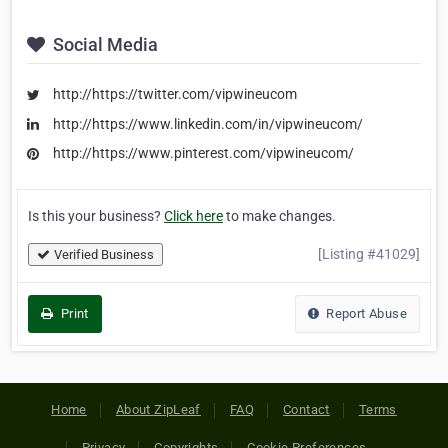
Social Media
http://https://twitter.com/vipwineucom
http://https://www.linkedin.com/in/vipwineucom/
http://https://www.pinterest.com/vipwineucom/
Is this your business?
Click here
to make changes.
[Listing #41029]
Verified Business
Print
Report Abuse
Home
About ZipLeaf
FAQ
Contact
Terms
Privacy
Copyrights
Cookie Preferences