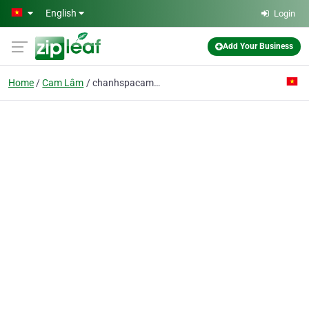
Skip to main content
English
Login
Add Your Business
Home
Cam Lâm
chanhspacamlam@finmail.com