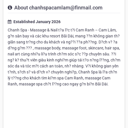
About chanhspacamlam@finmail.com
Established January 2026
Chanh Spa - Massage & Nail t?a l?c t?i Cam Ranh – Cam Lâm,
g?n sân bay và các khu resort Bãi Dài, mang ??n không gian th?
giãn sang tr?ng cho du khách và ng??i ??a ph??ng. D?ch v? ?a
d?ng g?m ??? , massage body, massage foot, skincare, hair spa,
nail art cùng nhi?u li?u trình ch?m sóc s?c ??p chuyên sâu. ??i
ng? k? thu?t viên giàu kinh nghi?m giúp tái t?o n?ng l??ng, ch?m
sóc da và tóc m?t cách an toàn, nh? nhàng. V?i không gian yên
t?nh, s?ch s? và d?ch v? chuyên nghi?p, Chanh Spa là l?a ch?n
lý t??ng cho khách tìm ki?m spa Cam Ranh, massage Cam
Ranh, massage spa ch?t l??ng cao ngay g?n bi?n Bãi Dài.