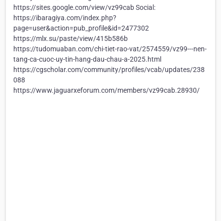
https://sites.google.com/view/vz99cab Social:
https://ibaragiya.com/index.php?
page=user&action=pub_profile&id=2477302
https://mlx.su/paste/view/415b586b
https://tudomuaban.com/chi-tiet-rao-vat/2574559/vz99---nen-
tang-ca-cuoc-uy-tin-hang-dau-chau-a-2025.html
https://cgscholar.com/community/profiles/vcab/updates/238
088
https://www.jaguarxeforum.com/members/vz99cab.28930/