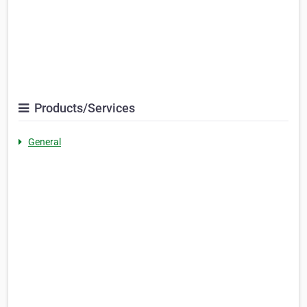
Products/Services
General