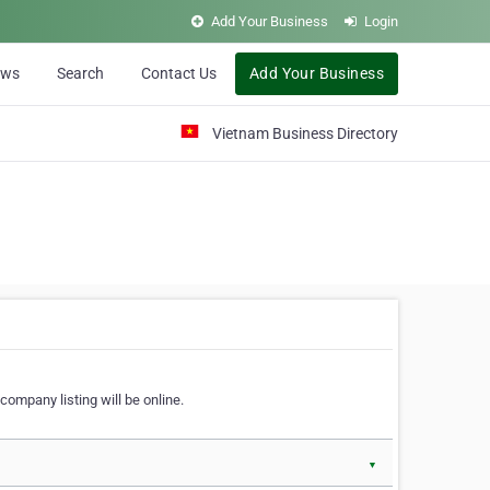
Add Your Business
Login
ews
Search
Contact Us
Add Your Business
Vietnam Business Directory
company listing will be online.
▼