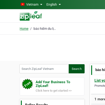
Skip to main content
Vietnam
English
Home
bảo hiểm du lịch
Search ZipLeaf Vietnam
Search
bảo h
List y
Add Your Business To
ZipLeaf!
Promote 
Click here to get started >>
1 more