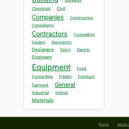
Bureaus
Civil
Chemicals
Companies
Construction
Consultants
Contractors
Counsellors
Dealers
Decorators
Designers
Distrs
Electric
Engineers
Equipment
Food
Forwarding
Freight
Furniture
General
Garment
Industrial
Interior
Materials
Home
About 