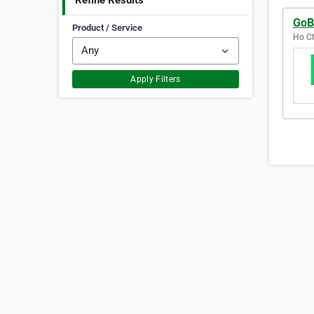
Refine Results
GoB
Product / Service
Ho Ch
Apply Filters