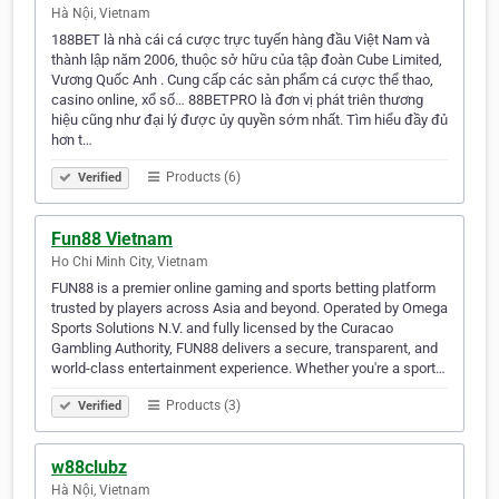
Hà Nội, Vietnam
188BET là nhà cái cá cược trực tuyến hàng đầu Việt Nam và
thành lập năm 2006, thuộc sở hữu của tập đoàn Cube Limited,
Vương Quốc Anh . Cung cấp các sản phẩm cá cược thể thao,
casino online, xổ số… 88BETPRO là đơn vị phát triên thương
hiệu cũng như đại lý được ủy quyền sớm nhất. Tìm hiểu đầy đủ
hơn t…
Products (6)
Verified
Fun88 Vietnam
Ho Chi Minh City, Vietnam
FUN88 is a premier online gaming and sports betting platform
trusted by players across Asia and beyond. Operated by Omega
Sports Solutions N.V. and fully licensed by the Curacao
Gambling Authority, FUN88 delivers a secure, transparent, and
world-class entertainment experience. Whether you're a sport…
Products (3)
Verified
w88clubz
Hà Nội, Vietnam