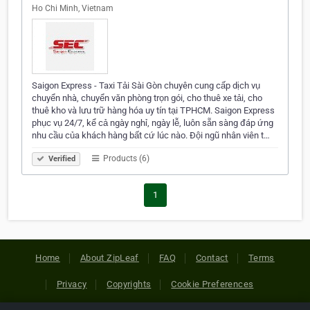
Ho Chi Minh, Vietnam
Saigon Express - Taxi Tải Sài Gòn chuyên cung cấp dịch vụ
chuyển nhà, chuyển văn phòng trọn gói, cho thuê xe tải, cho
thuê kho và lưu trữ hàng hóa uy tín tại TPHCM. Saigon Express
phục vụ 24/7, kể cả ngày nghỉ, ngày lễ, luôn sẵn sàng đáp ứng
nhu cầu của khách hàng bất cứ lúc nào. Đội ngũ nhân viên t…
Products (6)
Verified
1
Home
About ZipLeaf
FAQ
Contact
Terms
Privacy
Copyrights
Cookie Preferences