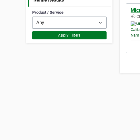
Refine Results
Micr
Product / Service
Hồ Ch
Apply Filters