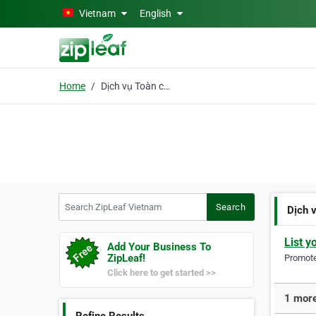
Skip to main content
Vietnam
English
Home
Dịch vụ Toàn cầu
Search ZipLeaf Vietnam
Search
Dịch 
List y
Add Your Business To
ZipLeaf!
Promote 
Click here to get started >>
1 more