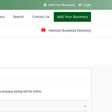
Add Your Business
Login
ews
Search
Contact Us
Add Your Business
Vietnam Business Directory
company listing will be online.
▼