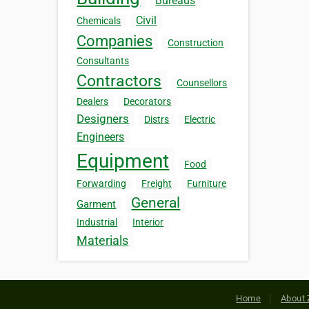
Bureaus
Civil
Chemicals
Companies
Construction
Consultants
Contractors
Counsellors
Dealers
Decorators
Designers
Distrs
Electric
Engineers
Equipment
Food
Forwarding
Freight
Furniture
General
Garment
Industrial
Interior
Materials
Home
About 