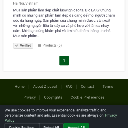
Hà Nội, Vietnam
Mua sản phẩm làm đẹp chất luowjgn cao tại Bio LAK? Chúng
mình có những sản phẩm làm đẹp đa dạng để mọi người chăm
sóc da hàng ngày. Sản phẩm của chúng mình được sản xuất
với những nguyên liệu từ cây cỏ và phù hợp với làn da nhạy
cảm. Mời bạn cùng khám phá và tìm hiểu thêm thông tin nhé.
Mua sản phẩm…
Products (5)
Verified
1
Home
About ZipLeaf
FAQ
Contact
Terms
Privacy
Copyrights
Cookie Preferences
We use cookies to improve your experience, analyze traffic and
Copyright © 2026 Netcode, Inc. All Rights Reserved. All
personalize content and ads. Essential cookies are always on.
Privacy
references relating to third-party companies are copyright of
Policy
their respective holders.
Cookie Settings
Reject All
Accept All