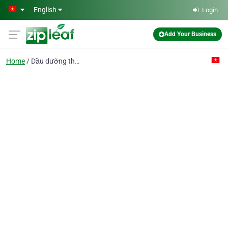
Skip to main content
English
Login
Add Your Business
Home
Dầu dưỡng thể H'Bia