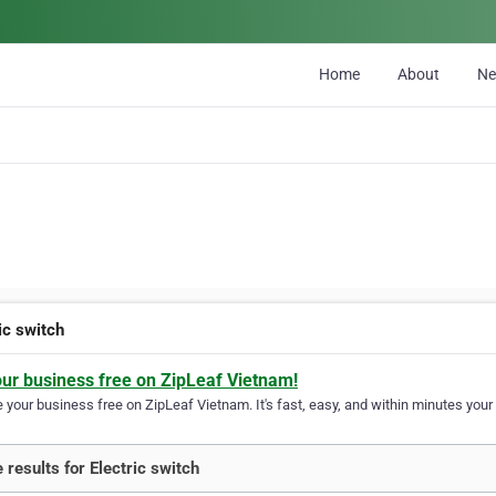
Home
About
N
ic switch
our business free on ZipLeaf Vietnam!
your business free on ZipLeaf Vietnam. It's fast, easy, and within minutes your 
 results for Electric switch