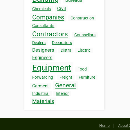
Bureaus
Civil
Chemicals
Companies
Construction
Consultants
Contractors
Counsellors
Dealers
Decorators
Designers
Distrs
Electric
Engineers
Equipment
Food
Forwarding
Freight
Furniture
General
Garment
Industrial
Interior
Materials
Home
About 