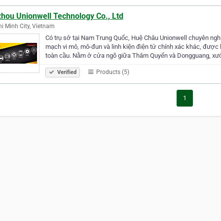
zhou Unionwell Technology Co., Ltd
i Minh City, Vietnam
Có trụ sở tại Nam Trung Quốc, Huệ Châu Unionwell chuyên nghiệp
mạch vi mô, mô-đun và linh kiện điện tử chính xác khác, được l
toàn cầu. Nằm ở cửa ngõ giữa Thâm Quyến và Dongguang, xư
Products (5)
Verified
1