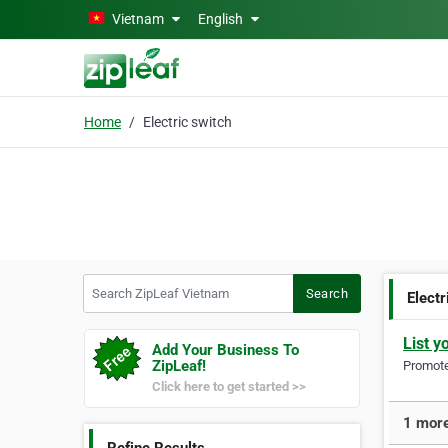
Skip to main content
Vietnam
English
Home
Electric switch
Search ZipLeaf Vietnam
Search
Electr
List y
Add Your Business To
ZipLeaf!
Promote 
Click here to get started >>
1 more