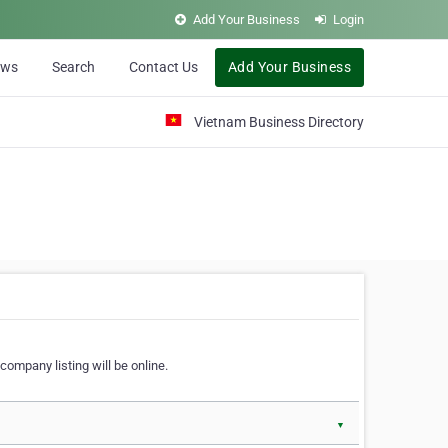
Add Your Business
Login
ews
Search
Contact Us
Add Your Business
Vietnam Business Directory
company listing will be online.
▼