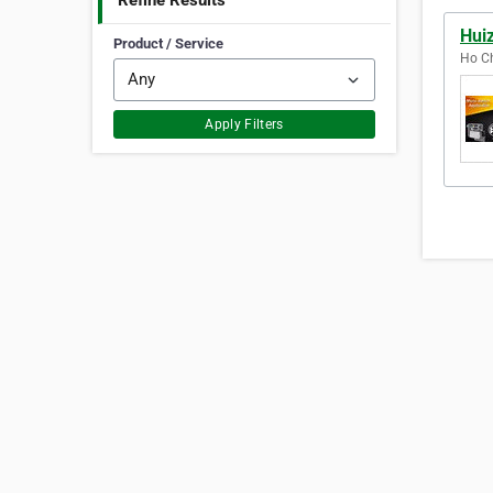
Refine Results
Hui
Product / Service
Ho Ch
Apply Filters