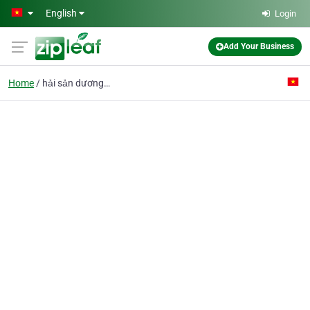
Skip to main content
English
Login
Add Your Business
Home
hải sản dương đông