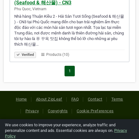
(Seafood & 해산물) - CN3
Phu Quoc, Vietnam
Nhà hàng Thuận Kiều 2 - Hải Sản Tươi Sống (Seafood & 해산물
) - CN3 tại Phú Quốc mang đến cho bạn trải nghiệm ẩm thực
độc đáo với các món hải sản tươi ngon nhất. Tọa lạc tại miền
Trung đảo, nơi được mệnh danh là thiên đường hải sản, chúng
tôi tự hào là 푸 꾸옥 맛집 không thể bỏ lỡ cho những ai yêu
thích 해산물…
Products (10)
Verified
1
Home
About ZipLeaf
FAQ
Contact
Terms
Privacy
Copyrights
Cookie Preferences
We use cookies to improve your experience, analyze traffic and
Copyright © 2026 Netcode, Inc. All Rights Reserved. All
personalize content and ads. Essential cookies are always on.
Privacy
references relating to third-party companies are copyright of
Policy