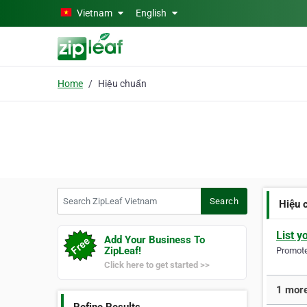
Skip to main content
Vietnam
English
Home
Hiệu chuẩn
Search ZipLeaf Vietnam
Search
Hiệu 
List y
Add Your Business To
ZipLeaf!
Promote 
Click here to get started >>
1 more