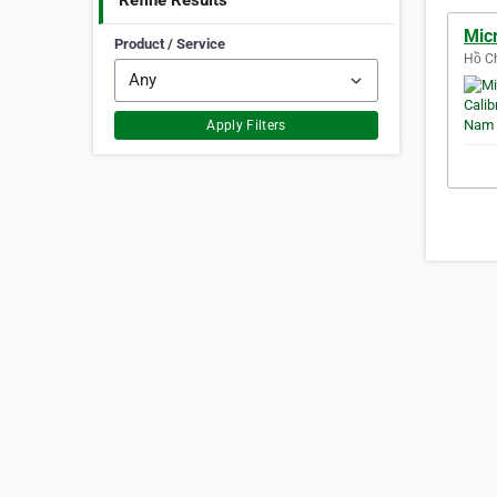
Refine Results
Micr
Product / Service
Hồ Ch
Apply Filters