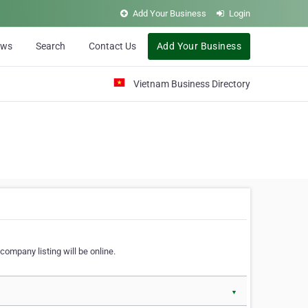
Add Your Business
Login
ews
Search
Contact Us
Add Your Business
Vietnam Business Directory
company listing will be online.
▼