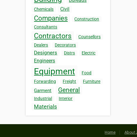
Bureaus
Civil
Chemicals
Companies
Construction
Consultants
Contractors
Counsellors
Dealers
Decorators
Designers
Distrs
Electric
Engineers
Equipment
Food
Forwarding
Freight
Furniture
General
Garment
Industrial
Interior
Materials
Home
About 