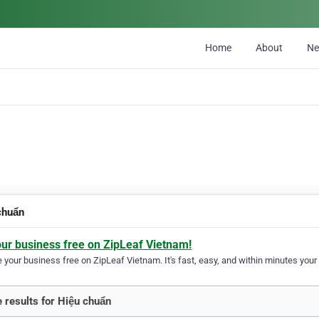
Home
About
N
chuẩn
our business free on ZipLeaf Vietnam!
your business free on ZipLeaf Vietnam. It's fast, easy, and within minutes your 
 results for Hiệu chuẩn