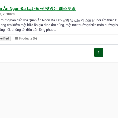
n Ăn Ngon Đà Lạt -달랏 맛있는 레스토랑
t, Vietnam
 mừng bạn đến với Quán Ăn Ngon Đà Lạt -달랏 맛있는 레스토랑, nơi ẩm thực Đà Lạt 
đang tìm kiếm một bữa ăn gia đình ấm cúng, một nơi thưởng thức món nướng h
óng hổi, chúng tôi đều sẵn lòng phục…
Products (6)
erified
1