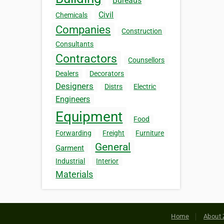
Bureaus
Civil
Chemicals
Companies
Construction
Consultants
Contractors
Counsellors
Dealers
Decorators
Designers
Distrs
Electric
Engineers
Equipment
Food
Forwarding
Freight
Furniture
General
Garment
Industrial
Interior
Materials
Home
About 