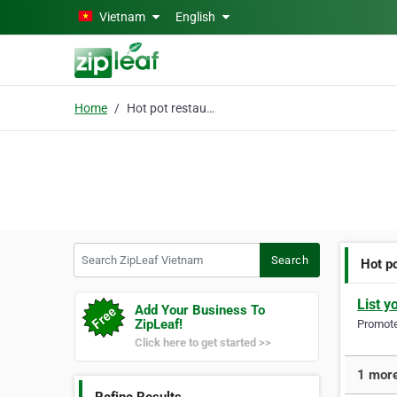
Skip to main content
Vietnam
English
Home
Hot pot restaurant
Search ZipLeaf Vietnam
Search
Hot p
List y
Add Your Business To
ZipLeaf!
Promote 
Click here to get started >>
1 more