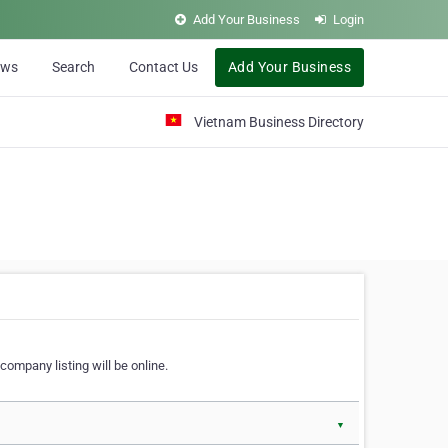
Add Your Business
Login
ews
Search
Contact Us
Add Your Business
Vietnam Business Directory
company listing will be online.
▼