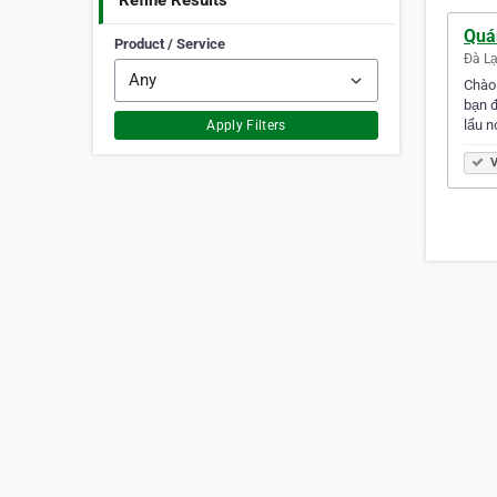
Refine Results
Quá
Product / Service
Đà Lạ
Chào
bạn 
lẩu n
Apply Filters
V