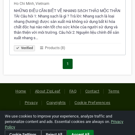
Ho Chi Minh, Vietnam
NHỮNG ĐIỀU CẦN BIẾT VỀ NHANG SẠCH THẢO MỘC THẦN
TÀI Câu hỏi 1: Nhang sạch là gì ? Trả lời: Nhang sạch là loại
nhang (hương) được sản xuất mà không sử dụng bất kì hóa
chất độc hại nào nên tốt cho sức khỏe của người sử dụng và
thân thiện với môi trường. Câu hỏi 2: Nguyên liệu chính để sản
xuất nhang s…
Products (8)
Verified
1
Home
About ZipLeaf
FAQ
Contact
Terms
Privacy
Copyrights
Cookie Preferences
We use cookies to improve your experience, analyze traffic and
Copyright © 2026 Netcode, Inc. All Rights Reserved. All
personalize content and ads. Essential cookies are always on.
Privacy
references relating to third-party companies are copyright of
Policy
their respective holders.
Cookie Settings
Reject All
Accept All