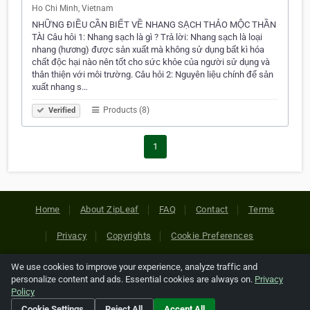
Ho Chi Minh, Vietnam
NHỮNG ĐIỀU CẦN BIẾT VỀ NHANG SẠCH THẢO MỘC THẦN
TÀI Câu hỏi 1: Nhang sạch là gì ? Trả lời: Nhang sạch là loại
nhang (hương) được sản xuất mà không sử dụng bất kì hóa
chất độc hại nào nên tốt cho sức khỏe của người sử dụng và
thân thiện với môi trường. Câu hỏi 2: Nguyên liệu chính để sản
xuất nhang s…
Products (8)
Verified
1
Home
About ZipLeaf
FAQ
Contact
Terms
Privacy
Copyrights
Cookie Preferences
We use cookies to improve your experience, analyze traffic and
Copyright © 2026 Netcode, Inc. All Rights Reserved. All
personalize content and ads. Essential cookies are always on.
Privacy
references relating to third-party companies are copyright of
Policy
their respective holders.
Cookie Settings
Reject All
Accept All