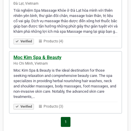
Đà Lạt, Vietnam
Trải nghiệm Spa Massage Khỏe ở Đà Lạt hòa mình với thiên
nhiên yên bình, thư giản đôi chân, massage toàn thân, trị liệu
cổ vai gáy. Dịch vụ massage thảo dược đến xông hơi thuốc băc
giúp bạn được tận hưởng những phút giây thư giản tuyệt vời và
khám phá những lợi ích mà spa Massage mang lại giúp bạn g…
Products (4)
Verified
Moc Kim Spa & Beauty
Ho Chi Minh, Vietnam
Moc Kim Spa & Beauty is the ideal destination for those
seeking relaxation and comprehensive beauty care. The spa
specializes in providing herbal nourishing hair washes, neck
and shoulder massages, body massages, foot massages, and
non-invasive skin care. Notably, the advanced skin care
treatments,…
Products (3)
Verified
1