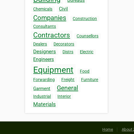
Bureaus
Civil
Chemicals
Companies
Construction
Consultants
Contractors
Counsellors
Dealers
Decorators
Designers
Distrs
Electric
Engineers
Equipment
Food
Forwarding
Freight
Furniture
General
Garment
Industrial
Interior
Materials
Home
About 