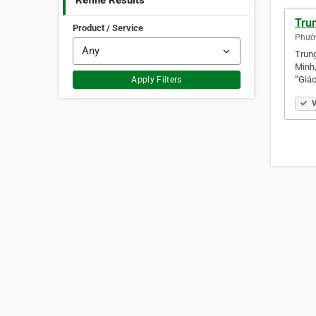
Refine Results
Tru
Product / Service
Phườn
Trung
Minh,
“Giáo
Apply Filters
V