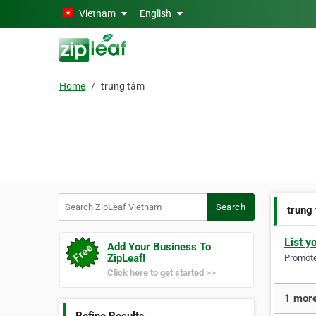
Skip to main content
Vietnam
English
Home
trung tâm
Search ZipLeaf Vietnam
Search
trung
List y
Add Your Business To
ZipLeaf!
Promote 
Click here to get started >>
1 more