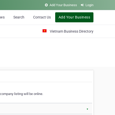
Add Your Business
Login
ews
Search
Contact Us
Add Your Business
Vietnam Business Directory
company listing will be online.
▼