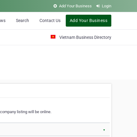
Add Your Business
Login
ews
Search
Contact Us
Add Your Business
Vietnam Business Directory
company listing will be online.
▼