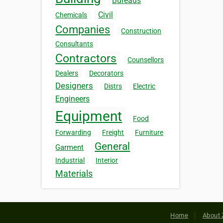
Bureaus
Civil
Chemicals
Companies
Construction
Consultants
Contractors
Counsellors
Dealers
Decorators
Designers
Distrs
Electric
Engineers
Equipment
Food
Forwarding
Freight
Furniture
General
Garment
Industrial
Interior
Materials
Home
About 