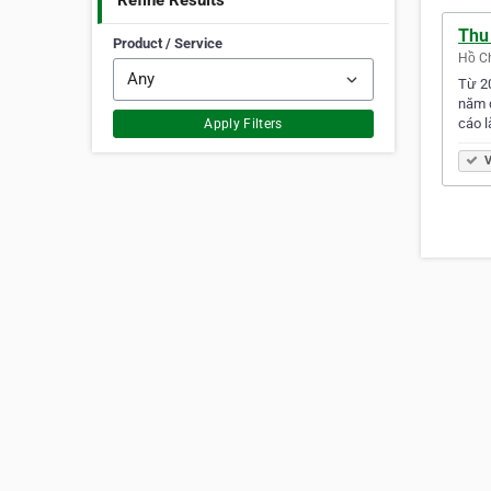
Refine Results
Thu
Product / Service
Hồ Ch
Từ 2
năm q
cáo 
Apply Filters
V