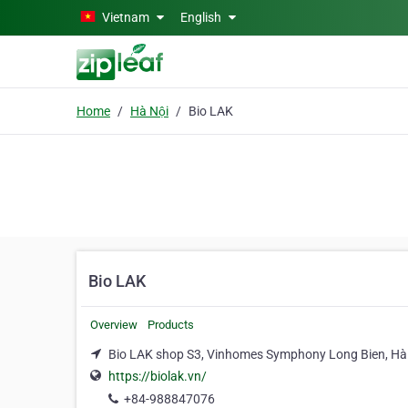
Skip to main content
Vietnam
English
Home
Hà Nội
Bio LAK
Bio LAK
Overview
Products
Bio LAK shop S3, Vinhomes Symphony Long Bien, Hà
https://biolak.vn/
+84-988847076