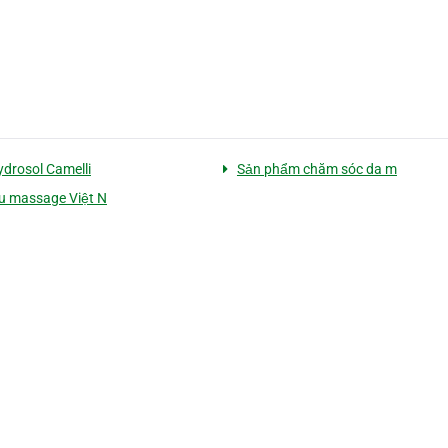
ydrosol Camelli
Sản phẩm chăm sóc da m
u massage Việt N