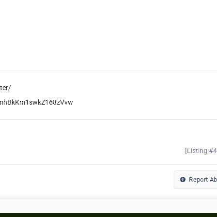
ter/
GYGmhBkKm1swkZ168zVvw
[Listing #
Report A