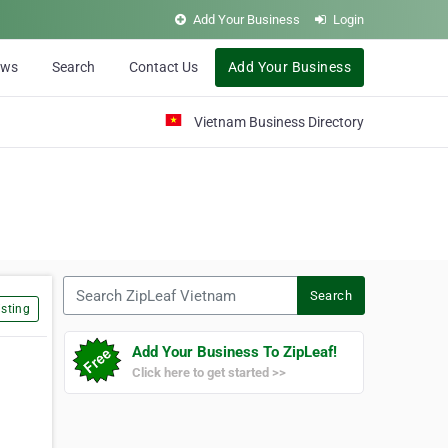
Add Your Business
Login
ews
Search
Contact Us
Add Your Business
Vietnam Business Directory
Search ZipLeaf Vietnam
Search
sting
Add Your Business To ZipLeaf!
Click here to get started >>