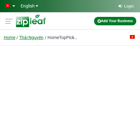
Skip to main content
English
Login
Add Your Business
Home
Thái Nguyên
HomeTopPicks Việt Nam