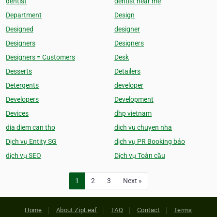
dentist
dentist near me
Department
Design
Designed
designer
Designers
Designers
Designers = Customers
Desk
Desserts
Detailers
Detergents
developer
Developers
Development
Devices
dhp vietnam
dia diem can tho
dich vu chuyen nha
Dịch vụ Entity SG
dịch vụ PR Booking báo
dịch vụ SEO
Dịch vụ Toàn cầu
1
2
3
Next »
Home
About ZipLeaf
FAQ
Contact
Terms