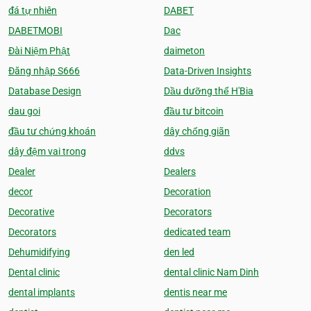
đá tự nhiên
DABET
DABETMOBI
Dac
Đài Niệm Phật
daimeton
Đăng nhập S666
Data-Driven Insights
Database Design
Dầu dưỡng thể H'Bia
dau goi
đầu tư bitcoin
đầu tư chứng khoán
dây chống giãn
dây đệm vai trong
ddvs
Dealer
Dealers
decor
Decoration
Decorative
Decorators
Decorators
dedicated team
Dehumidifying
den led
Dental clinic
dental clinic Nam Dinh
dental implants
dentis near me