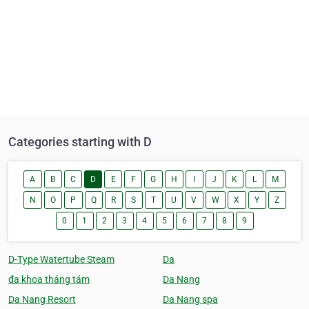
Categories starting with D
A
B
C
D
E
F
G
H
I
J
K
L
M
N
O
P
Q
R
S
T
U
V
W
X
Y
Z
0
1
2
3
4
5
6
7
8
9
D-Type Watertube Steam
Da
đa khoa tháng tám
Da Nang
Da Nang Resort
Da Nang spa